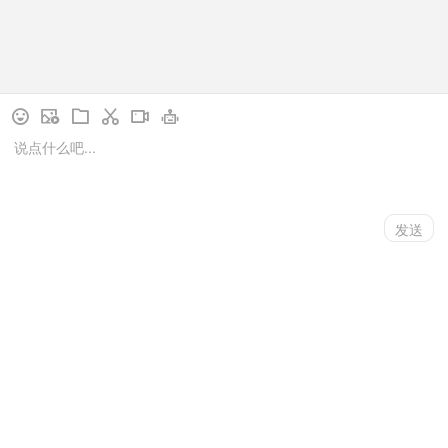
✉
☎
首页
/
产品中心
RCU控制主机‌
拓展模块
全部产品
‌RCU主机控制箱‌
‌开关面板‌