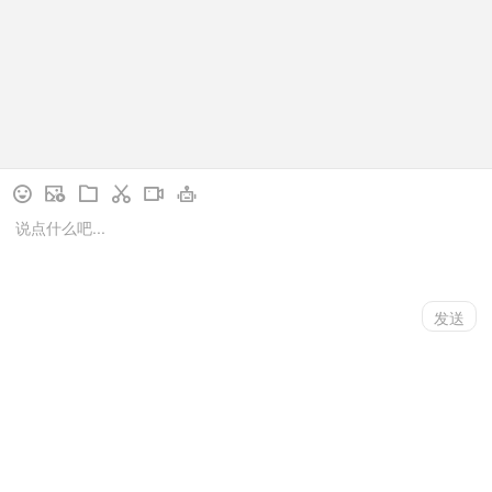
✉
☎
拉萨香格里拉大酒店
鄂尔多斯市泰华锦江国际大酒店