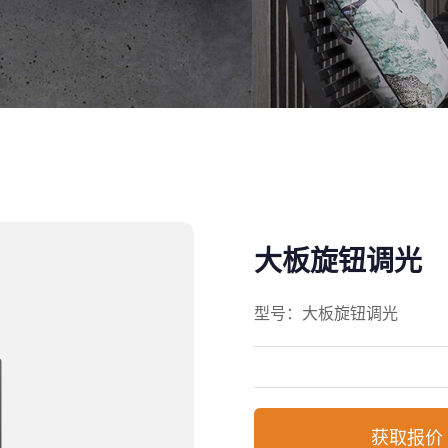
大板旋钮调光
型号：大板旋钮调光
获取报价