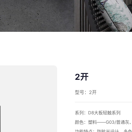
2开
型号：2开
系列：D8大板轻触系列
颜色：塑料——G03/普通灰、H
功能特点：防眩光设计、多