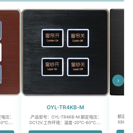
›
OYL-TR4KB-M
额定电压
额定电压：
.产品型号：OYL-TR4KB-M.额定电压：
X86m
60℃.控
DC12V.工作环境：温度-20℃-60℃.控
制方式：微动按...