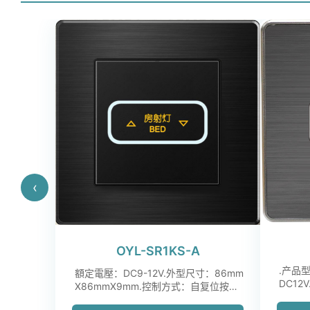
‹
OYL-SR1KS-A
.产品型
額定電壓：DC9-12V.外型尺寸：86mm
DC12
X86mmX9mm.控制方式：自复位按键.
面板：金属拉丝，...