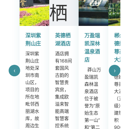
深圳紫
英德栖
万盈瑞
郴州温
鹿湖
荆山庄
湖酒店
凯深林
德姆至
泉假
温泉酒
尊豪廷
酒店
深圳紫
酒店拥
店
大酒店
荆山庄
有168间
鹿
地处深
套国风
莽山万
郴州温
‹
›
温泉假
圳市南
古韵的
盈瑞凯
德姆至
日酒店
山区，
智慧贵
森林温
尊豪廷
总建筑
项目的
宾房，
泉酒店
大酒店
面积约
所在地
集成欧
位于被
（五星
七万平
毗邻西
溢来智
誉为“原
级）总
方米，
丽湖水
能高端
始生态
建筑面
按国际
库，故
智慧客
第一山”
积
五星级
周边生
控系统
和“第二
90000
标准装