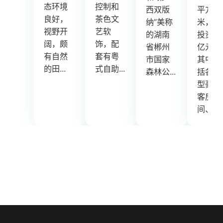
态环境
控制和
西双版
平方
修，共
良好，
茶色文
纳”美称
米，总
有各类
视野开
艺软
的湖南
投资逾5
高雅客
阔，颇
饰，配
省郴州
亿元，
房318
有自然
套有粤
市国家
其中包
间，温
田...
式自助...
森林公...
括各类
泉、住..
型豪华
客房416
间、...