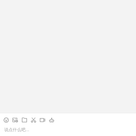
‌合作伙伴‌
‌开关面板‌
‌空调温控器‌
‌取电开关‌
‌门口指示牌‌
‌酒店智能门锁‌
新闻动态
‌行业新闻‌
‌公司新闻‌
✉
☎
网站地图
法律声明
Copyright ©2005 - 2026 深圳市欧溢来电子有限公