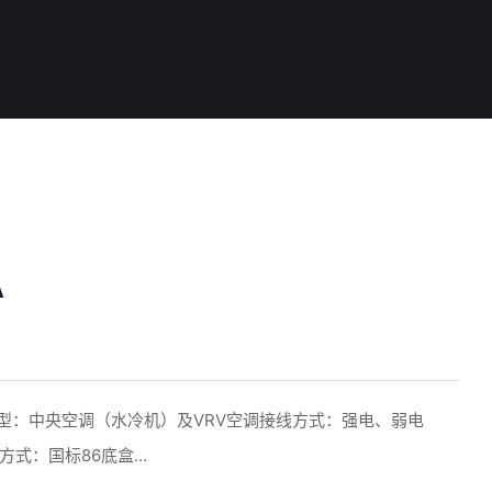
A
类型：中央空调（水冷机）及VRV空调接线方式：强电、弱电
式：国标86底盒...